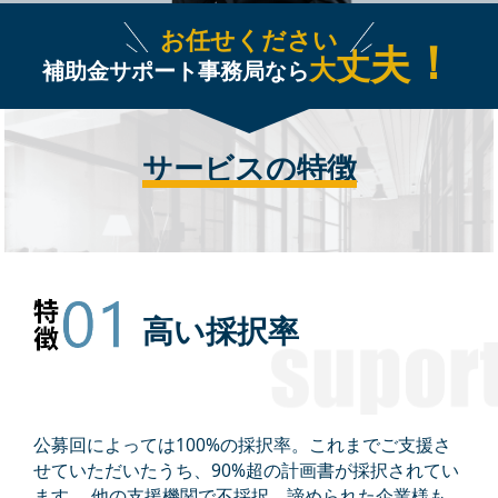
お任せください
！
夫
丈
大
補助金サポート事務局なら
サービスの特徴
高い採択率
公募回によっては100%の採択率。これまでご⽀援さ
せていただいたうち、90%超の計画書が採択されてい
ます。 他の⽀援機関で不採択、諦められた企業様も、