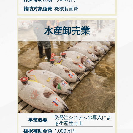
補助対象経費
機械装置費
水産卸売業
受発注システムの導入によ
事業概要
る生産性向上
採択補助金額
1,000万円