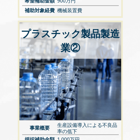
希望補助金額
900万円
補助対象経費
機械装置費
プラスチック製品製造
業②
生産設備導入による不良品
事業概要
率の低下
採択補助金額
1,000万円