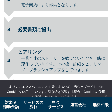
サービスの流れ
ご支援までの流れ
個別相談
補助⾦制度のご説明や事業概要をお伺いしてど
1
のような形での申請が可能かお打ち合わせさせ
ていただきます。細かいご質問にもお答えいた
します。
ご依頼/ご契約
2
電⼦契約により締結となります。
よりよいエクスペリエンスを提供するため、当ウェブサイトでは
無料相談はこちら
Cookie を使用しています。引き続き閲覧する場合、Cookie の使用
を承諾したものとみなされます。
対象者
サービスの
料金
3
必要書類ご提出
運営会社
無料相談
OK
補助金額
流れ
サービス