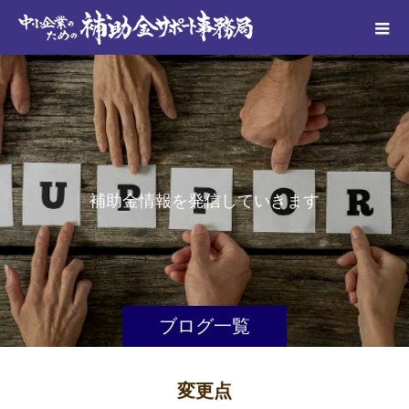
補
助
金
情
報
を
発
信
し
て
い
き
ま
す
ブログ一覧
変更点