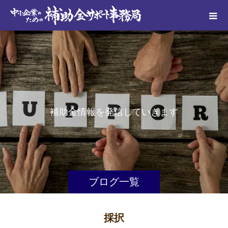
補
助
金
情
報
を
発
信
し
て
い
き
ま
す
ブログ一覧
採択