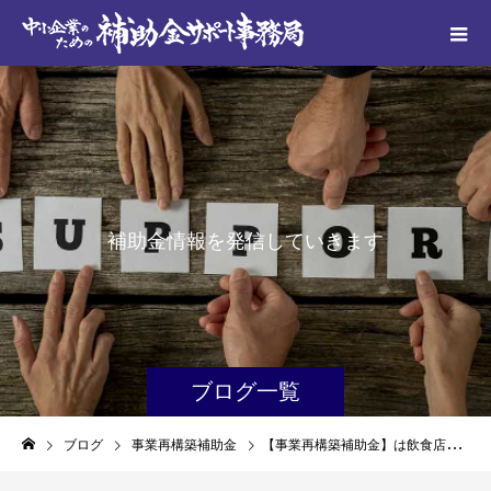
補
助
金
情
報
を
発
信
し
て
い
き
ま
す
ブログ一覧
ブログ
事業再構築補助金
【事業再構築補助金】は飲食店でも活用できる？採択事例をご紹介！￼