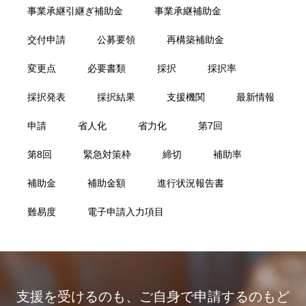
事業承継引継ぎ補助金
事業承継補助金
交付申請
公募要領
再構築補助金
変更点
必要書類
採択
採択率
採択発表
採択結果
支援機関
最新情報
申請
省人化
省力化
第7回
第8回
緊急対策枠
締切
補助率
補助金
補助金額
進行状況報告書
難易度
電子申請入力項目
支援を受けるのも、ご自身で申請するのもど