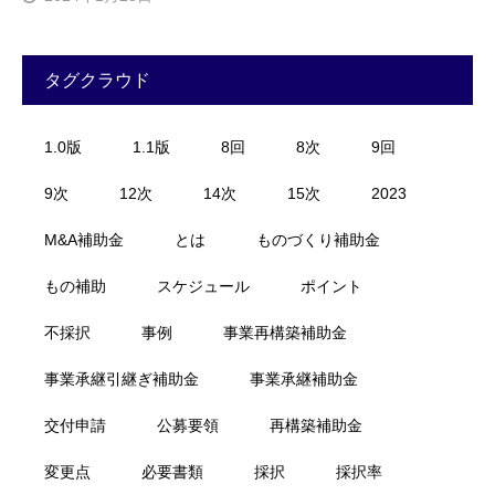
タグクラウド
1.0版
1.1版
8回
8次
9回
9次
12次
14次
15次
2023
M&A補助金
とは
ものづくり補助金
もの補助
スケジュール
ポイント
不採択
事例
事業再構築補助金
事業承継引継ぎ補助金
事業承継補助金
交付申請
公募要領
再構築補助金
変更点
必要書類
採択
採択率