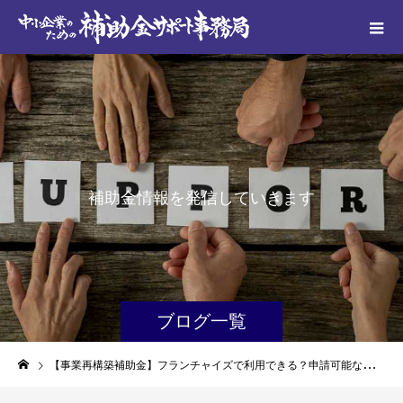
補
助
金
情
報
を
発
信
し
て
い
き
ま
す
ブログ一覧
【事業再構築補助金】フランチャイズで利用できる？申請可能な例を紹介