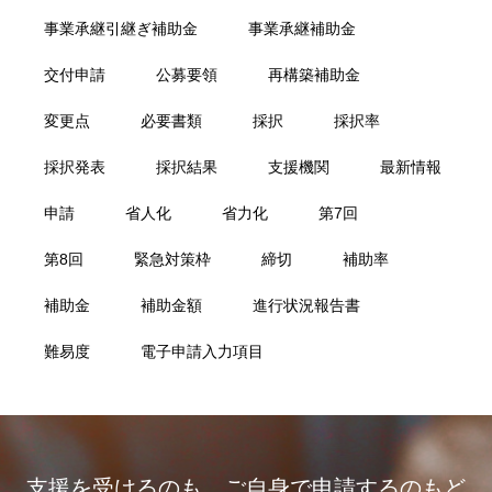
事業承継引継ぎ補助金
事業承継補助金
交付申請
公募要領
再構築補助金
変更点
必要書類
採択
採択率
採択発表
採択結果
支援機関
最新情報
申請
省人化
省力化
第7回
第8回
緊急対策枠
締切
補助率
補助金
補助金額
進行状況報告書
難易度
電子申請入力項目
支援を受けるのも、ご自身で申請するのもど