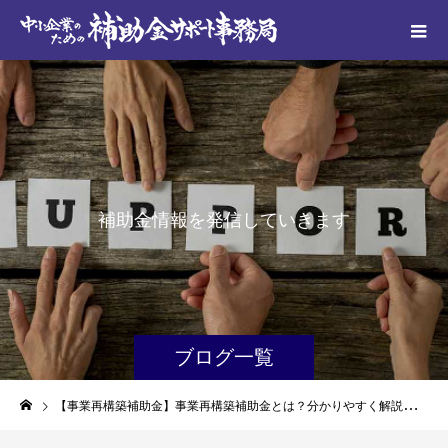
補
助
金
情
報
を
発
信
し
て
い
き
ま
す
ブログ一覧
【事業再構築補助金】事業再構築補助金とは？分かりやすく解説！（最新8回締め切り向け）