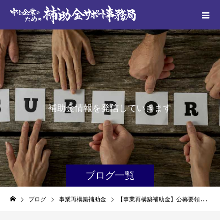
補
助
金
情
報
を
発
信
し
て
い
き
ま
す
ブログ一覧
ブログ
事業再構築補助金
【事業再構築補助金】公募要領（第11回）1.5版が公開されました。過去の公募要領との比較結果公開！