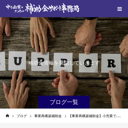
補
助
金
情
報
を
発
信
し
て
い
き
ま
す
ブログ一覧
ブログ
事業再構築補助金
【事業再構築補助金】小売業で活用！事例をご紹介￼