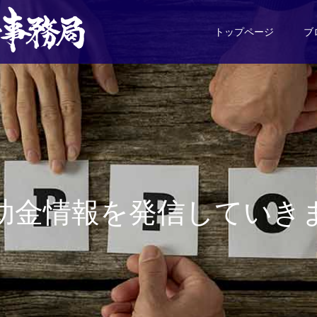
トップページ
ブ
助
金
情
報
を
発
信
し
て
い
き