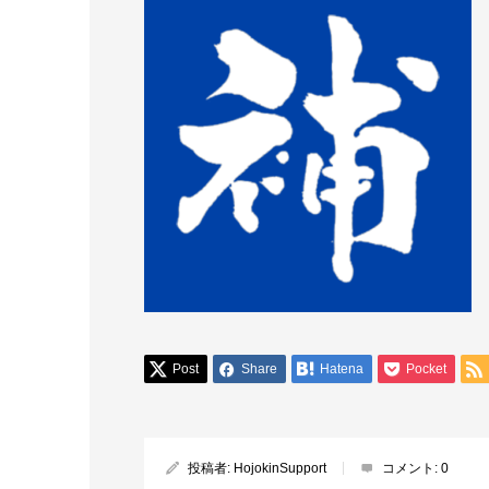
Post
Share
Hatena
Pocket
投稿者:
HojokinSupport
コメント:
0