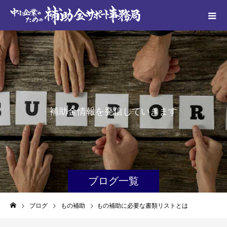
補
助
金
情
報
を
発
信
し
て
い
き
ま
す
ブログ一覧
ブログ
もの補助
もの補助に必要な書類リストとは