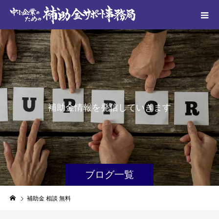
補
助
金
情
報
を
発
信
し
て
い
き
ま
す
ブログ一覧
補助金 相談 無料