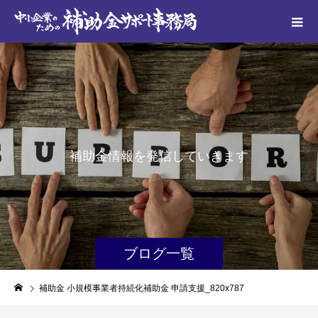
補
助
金
情
報
を
発
信
し
て
い
き
ま
す
ブログ一覧
補助金 小規模事業者持続化補助金 申請支援_820x787